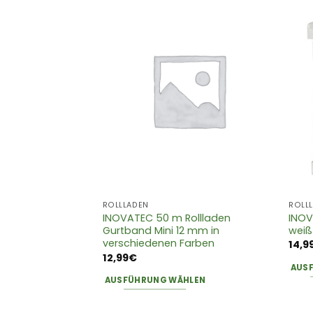
ROLL
ROLLLADEN
skabel Universal +
INOV
INOVATEC 50 m Rollladen
ür Simu,Somfy,ASA
weiß
Gurtband Mini 12 mm in
verschiedenen Farben
14,9
12,99
€
RB
AUS
AUSFÜHRUNG WÄHLEN
Dies
Dieses
Prod