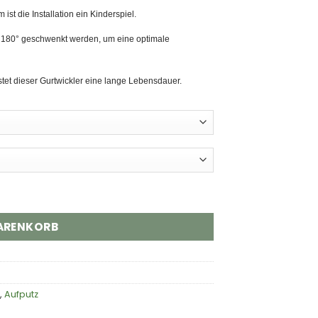
st die Installation ein Kinderspiel.
n 180° geschwenkt werden, um eine optimale
stet dieser Gurtwickler eine lange Lebensdauer.
11 m Gurtband Menge
WARENKORB
,
Aufputz