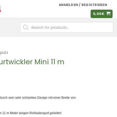
ANMELDEN / REGISTRIEREN
0,00
€
Products
search
fputz
rtwickler Mini 11 m
 durch sein sehr schlankes Design mit einer Breite von
n 11 m Meter langen Rollladengurt geliefert.