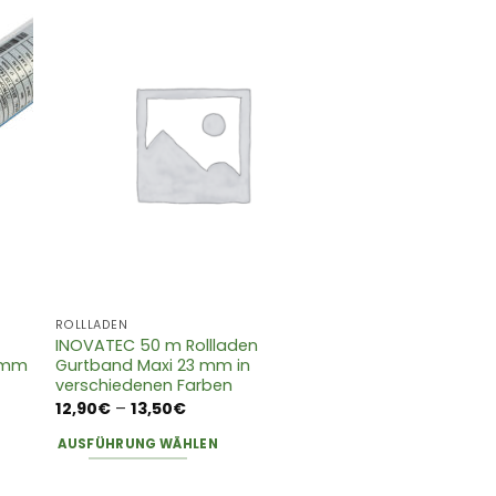
ROLLLADEN
INOVATEC 50 m Rollladen
0 mm
Gurtband Maxi 23 mm in
verschiedenen Farben
:
Preisspanne:
12,90
€
–
13,50
€
12,90€
bis
AUSFÜHRUNG WÄHLEN
13,50€
Dieses