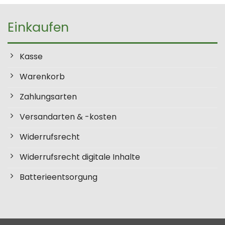
Produkt
weis
weist
mehr
Einkaufen
mehrere
Vari
Varianten
auf.
auf.
Die
Kasse
Die
Opti
Optionen
könn
Warenkorb
können
auf
auf
der
Zahlungsarten
der
Prod
Versandarten & -kosten
Produktseite
gewä
gewählt
wer
Widerrufsrecht
werden
Widerrufsrecht digitale Inhalte
Batterieentsorgung