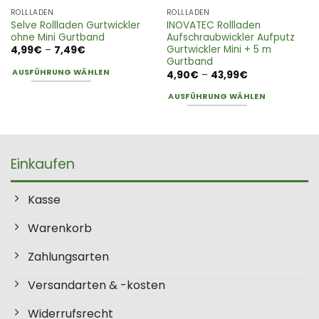
ROLLLADEN
ROLLLADEN
Selve Rollladen Gurtwickler
INOVATEC Rollladen
ohne Mini Gurtband
Aufschraubwickler Aufputz
Gurtwickler Mini + 5 m
Preisspanne:
4,99
€
–
7,49
€
4,99€
Gurtband
bis
AUSFÜHRUNG WÄHLEN
Preisspanne:
4,90
€
–
43,99
€
7,49€
4,90€
Dieses
bis
AUSFÜHRUNG WÄHLEN
43,99€
Produkt
Dieses
weist
Produkt
mehrere
weist
Varianten
mehrere
Einkaufen
auf.
Varianten
Die
auf.
Optionen
Kasse
Die
können
Optionen
auf
Warenkorb
können
der
auf
Produktseite
Zahlungsarten
der
gewählt
Produktseite
werden
Versandarten & -kosten
gewählt
werden
Widerrufsrecht